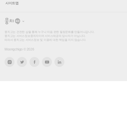
사이트맵
뭉
치
고
뭉치고는 건전한 샵을 통해 누구나 마음 편한 힐링문화를 만들어나갑니다.
뭉치고는 서비스정보중개자이며 서비스제공의 당사자가 아닙니다.
따라서 뭉치고는 서비스정보 및 이용에 대한 책임을 지지 않습니다.
Moongchigo ©
2026