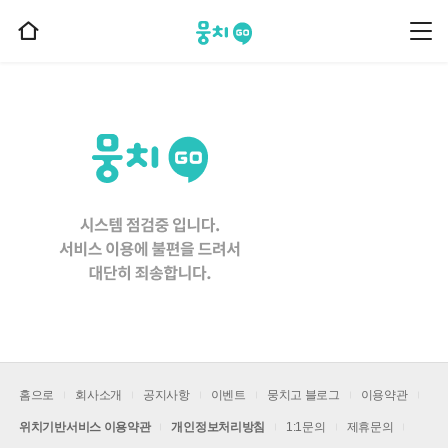
뭉치고
뭉
홈
치
으
고
메
로
뉴
이
동
홈으로
회사소개
공지사항
이벤트
뭉치고 블로그
이용약관
위치기반서비스 이용약관
개인정보처리방침
1:1문의
제휴문의