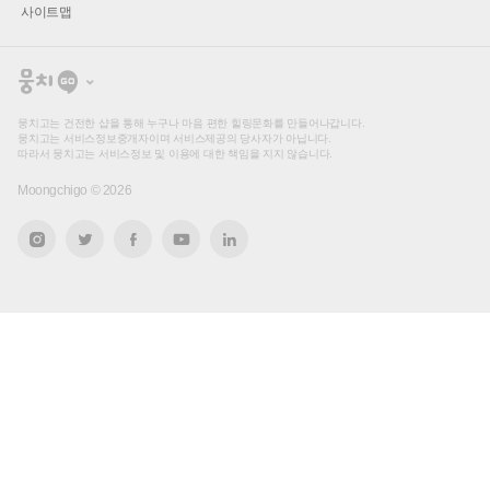
사이트맵
뭉
치
고
뭉치고는 건전한 샵을 통해 누구나 마음 편한 힐링문화를 만들어나갑니다.
뭉치고는 서비스정보중개자이며 서비스제공의 당사자가 아닙니다.
따라서 뭉치고는 서비스정보 및 이용에 대한 책임을 지지 않습니다.
Moongchigo ©
2026