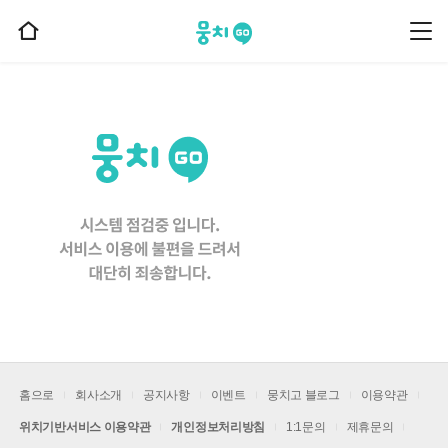
뭉치고
뭉
홈
치
으
고
메
로
뉴
이
동
홈으로
회사소개
공지사항
이벤트
뭉치고 블로그
이용약관
위치기반서비스 이용약관
개인정보처리방침
1:1문의
제휴문의