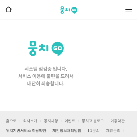
뭉치고
뭉
홈
치
으
고
메
로
뉴
이
동
홈으로
회사소개
공지사항
이벤트
뭉치고 블로그
이용약관
위치기반서비스 이용약관
개인정보처리방침
1:1문의
제휴문의