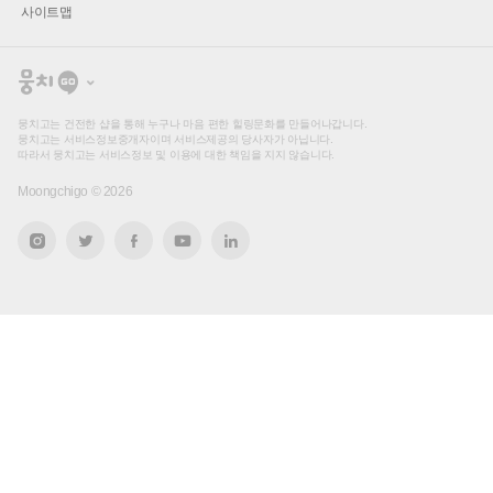
사이트맵
뭉
치
고
뭉치고는 건전한 샵을 통해 누구나 마음 편한 힐링문화를 만들어나갑니다.
뭉치고는 서비스정보중개자이며 서비스제공의 당사자가 아닙니다.
따라서 뭉치고는 서비스정보 및 이용에 대한 책임을 지지 않습니다.
Moongchigo ©
2026