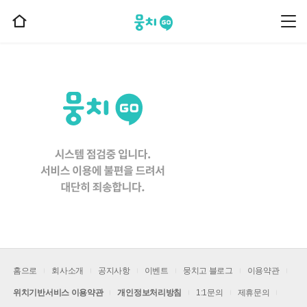
뭉치고
뭉
홈
치
으
고
메
로
뉴
이
동
홈으로
회사소개
공지사항
이벤트
뭉치고 블로그
이용약관
위치기반서비스 이용약관
개인정보처리방침
1:1문의
제휴문의