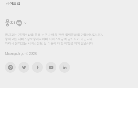
사이트맵
뭉
치
고
뭉치고는 건전한 샵을 통해 누구나 마음 편한 힐링문화를 만들어나갑니다.
뭉치고는 서비스정보중개자이며 서비스제공의 당사자가 아닙니다.
따라서 뭉치고는 서비스정보 및 이용에 대한 책임을 지지 않습니다.
Moongchigo ©
2026