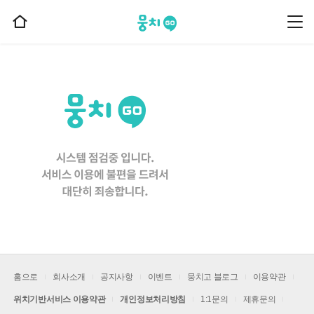
뭉치고
뭉
홈
치
으
고
메
로
뉴
이
동
홈으로
회사소개
공지사항
이벤트
뭉치고 블로그
이용약관
위치기반서비스 이용약관
개인정보처리방침
1:1문의
제휴문의