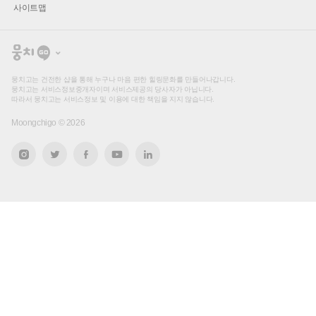
사이트맵
뭉
치
고
뭉치고는 건전한 샵을 통해 누구나 마음 편한 힐링문화를 만들어나갑니다.
뭉치고는 서비스정보중개자이며 서비스제공의 당사자가 아닙니다.
따라서 뭉치고는 서비스정보 및 이용에 대한 책임을 지지 않습니다.
Moongchigo ©
2026