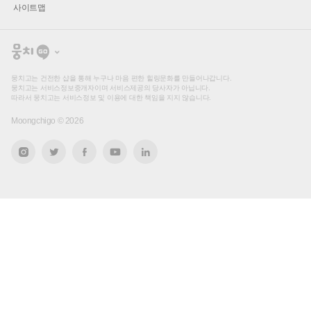
사이트맵
뭉
치
고
뭉치고는 건전한 샵을 통해 누구나 마음 편한 힐링문화를 만들어나갑니다.
뭉치고는 서비스정보중개자이며 서비스제공의 당사자가 아닙니다.
따라서 뭉치고는 서비스정보 및 이용에 대한 책임을 지지 않습니다.
Moongchigo ©
2026