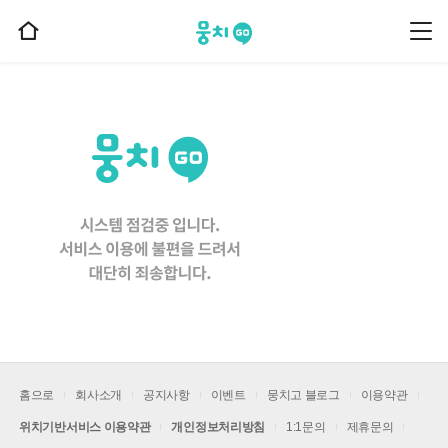
뭉치고
뭉
홈
치
으
고
메
로
뉴
이
동
홈으로
회사소개
공지사항
이벤트
뭉치고 블로그
이용약관
위치기반서비스 이용약관
개인정보처리방침
1:1문의
제휴문의