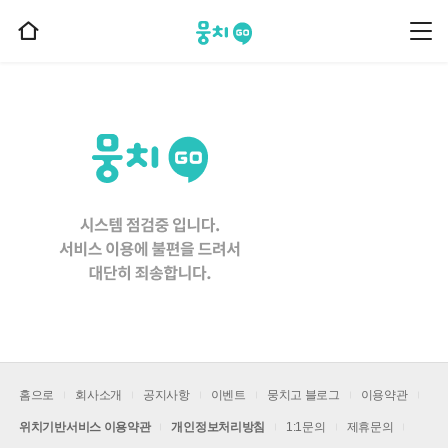
뭉치고
뭉
홈
치
으
고
메
로
뉴
이
동
홈으로
회사소개
공지사항
이벤트
뭉치고 블로그
이용약관
위치기반서비스 이용약관
개인정보처리방침
1:1문의
제휴문의