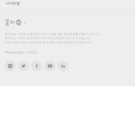
사이트맵
뭉
치
고
뭉치고는 건전한 샵을 통해 누구나 마음 편한 힐링문화를 만들어나갑니다.
뭉치고는 서비스정보중개자이며 서비스제공의 당사자가 아닙니다.
따라서 뭉치고는 서비스정보 및 이용에 대한 책임을 지지 않습니다.
Moongchigo ©
2026