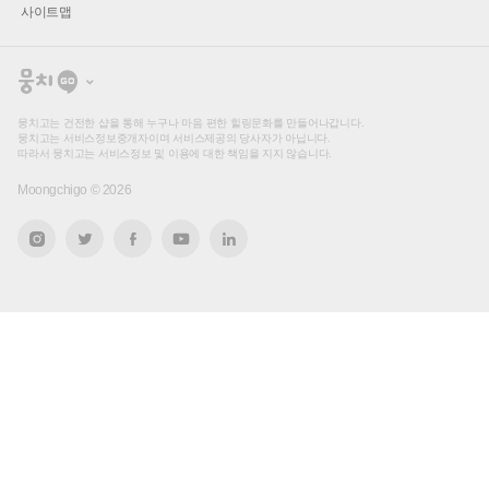
사이트맵
뭉
치
고
뭉치고는 건전한 샵을 통해 누구나 마음 편한 힐링문화를 만들어나갑니다.
뭉치고는 서비스정보중개자이며 서비스제공의 당사자가 아닙니다.
따라서 뭉치고는 서비스정보 및 이용에 대한 책임을 지지 않습니다.
Moongchigo ©
2026