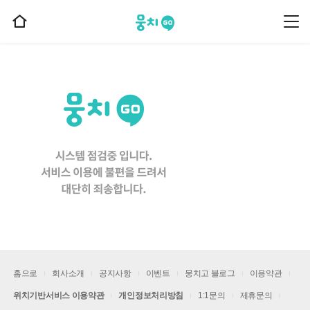
뭉치고
뭉
홈
치
으
고
메
로
뉴
이
동
홈으로
회사소개
공지사항
이벤트
뭉치고 블로그
이용약관
위치기반서비스 이용약관
개인정보처리방침
1:1문의
제휴문의