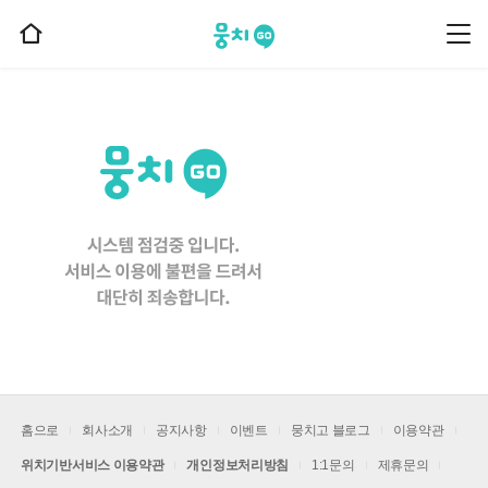
뭉치고
뭉
홈
치
으
고
메
로
뉴
이
동
홈으로
회사소개
공지사항
이벤트
뭉치고 블로그
이용약관
위치기반서비스 이용약관
개인정보처리방침
1:1문의
제휴문의