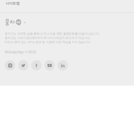
사이트맵
뭉
치
고
뭉치고는 건전한 샵을 통해 누구나 마음 편한 힐링문화를 만들어나갑니다.
뭉치고는 서비스정보중개자이며 서비스제공의 당사자가 아닙니다.
따라서 뭉치고는 서비스정보 및 이용에 대한 책임을 지지 않습니다.
Moongchigo ©
2026