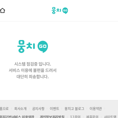
뭉치고
홈
으
로
이
동
홈으로
회사소개
공지사항
이벤트
뭉치고 블로그
이용약관
위치기반서비스 이용약관
개인정보처리방침
1:1문의
제휴문의
사이트맵