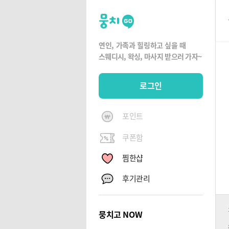
뭉
치
고
연인, 가족과 힐링하고 싶을 때
뭉
스웨디시, 왁싱,
마사지 받으러 가자~
치
G
로그인
O
포인트
쿠폰함
찜한샵
후기관리
뭉치고 NOW