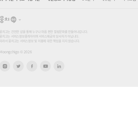
뭉
치
고
뭉치고는 건전한 샵을 통해 누구나 마음 편한 힐링문화를 만들어나갑니다.
뭉치고는 서비스정보중개자이며 서비스제공의 당사자가 아닙니다.
따라서 뭉치고는 서비스정보 및 이용에 대한 책임을 지지 않습니다.
Moongchigo ©
2026