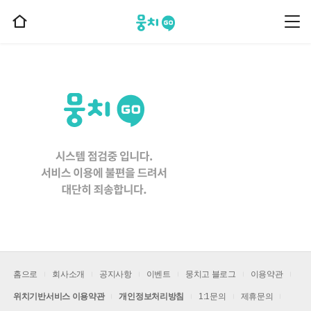
뭉치고
뭉
홈
치
으
고
메
로
뉴
이
동
홈으로
회사소개
공지사항
이벤트
뭉치고 블로그
이용약관
위치기반서비스 이용약관
개인정보처리방침
1:1문의
제휴문의