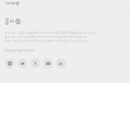
사이트맵
뭉
치
고
뭉치고는 건전한 샵을 통해 누구나 마음 편한 힐링문화를 만들어나갑니다.
뭉치고는 서비스정보중개자이며 서비스제공의 당사자가 아닙니다.
따라서 뭉치고는 서비스정보 및 이용에 대한 책임을 지지 않습니다.
Moongchigo ©
2026