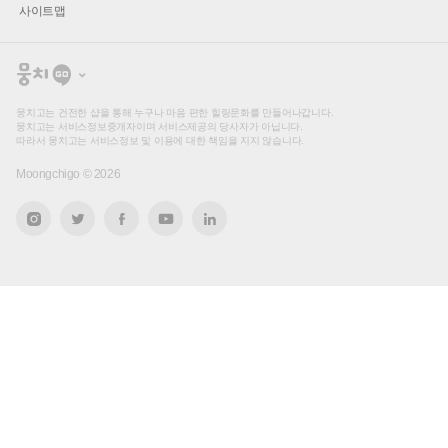
사이트맵
뭉
치
고
뭉치고는 건전한 샵을 통해 누구나 마음 편한 힐링문화를 만들어나갑니다.
뭉치고는 서비스정보중개자이며 서비스제공의 당사자가 아닙니다.
따라서 뭉치고는 서비스정보 및 이용에 대한 책임을 지지 않습니다.
Moongchigo ©
2026