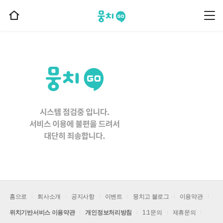
뭉치고
뭉
홈
치
으
고
메
로
뉴
이
동
홈으로
회사소개
공지사항
이벤트
뭉치고 블로그
이용약관
위치기반서비스 이용약관
개인정보처리방침
1:1문의
제휴문의