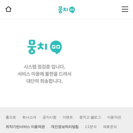
뭉치고
뭉
홈
치
으
고
메
로
뉴
이
동
홈으로
회사소개
공지사항
이벤트
뭉치고 블로그
이용약관
위치기반서비스 이용약관
개인정보처리방침
1:1문의
제휴문의