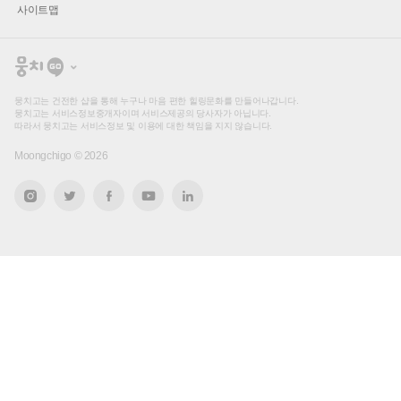
사이트맵
뭉
치
고
뭉치고는 건전한 샵을 통해 누구나 마음 편한 힐링문화를 만들어나갑니다.
뭉치고는 서비스정보중개자이며 서비스제공의 당사자가 아닙니다.
따라서 뭉치고는 서비스정보 및 이용에 대한 책임을 지지 않습니다.
Moongchigo ©
2026