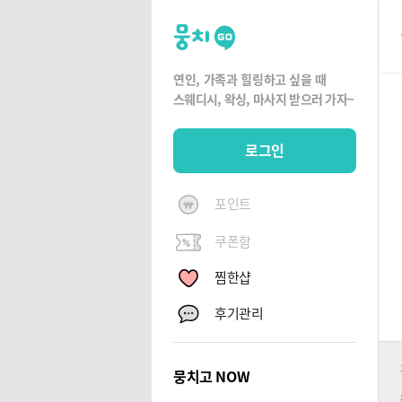
뭉
치
고
연인, 가족과 힐링하고 싶을 때
뭉
스웨디시, 왁싱,
마사지 받으러 가자~
치
G
로그인
O
포인트
쿠폰함
찜한샵
후기관리
뭉치고 NOW