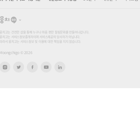
뭉
치
고
뭉치고는 건전한 샵을 통해 누구나 마음 편한 힐링문화를 만들어나갑니다.
뭉치고는 서비스정보중개자이며 서비스제공의 당사자가 아닙니다.
따라서 뭉치고는 서비스정보 및 이용에 대한 책임을 지지 않습니다.
Moongchigo ©
2026