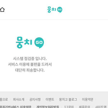
뭉치고
홈
으
로
이
동
홈으로
회사소개
공지사항
이벤트
뭉치고 블로그
이용약관
위치기반서비스 이용약관
개인정보처리방침
1:1문의
제휴문의
사이트맵