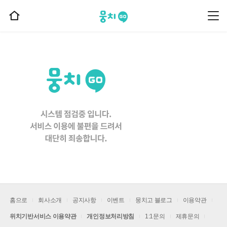
뭉치고
뭉
홈
치
으
고
메
로
뉴
이
동
홈으로
회사소개
공지사항
이벤트
뭉치고 블로그
이용약관
위치기반서비스 이용약관
개인정보처리방침
1:1문의
제휴문의