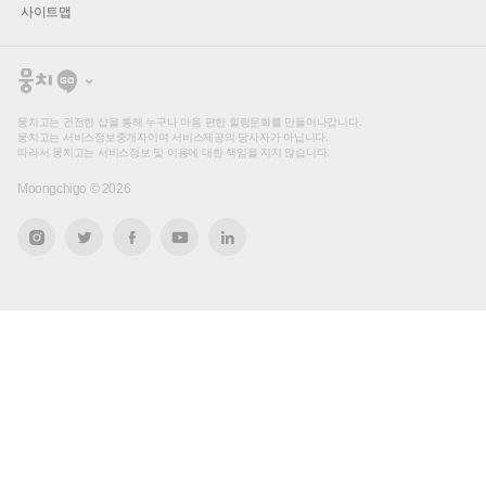
사이트맵
뭉
치
고
뭉치고는 건전한 샵을 통해 누구나 마음 편한 힐링문화를 만들어나갑니다.
뭉치고는 서비스정보중개자이며 서비스제공의 당사자가 아닙니다.
따라서 뭉치고는 서비스정보 및 이용에 대한 책임을 지지 않습니다.
Moongchigo ©
2026