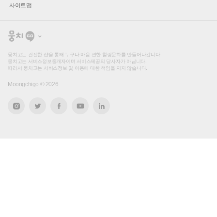
사이트맵
뭉
치
고
뭉치고는 건전한 샵을 통해 누구나 마음 편한 힐링문화를 만들어나갑니다.
뭉치고는 서비스정보중개자이며 서비스제공의 당사자가 아닙니다.
따라서 뭉치고는 서비스정보 및 이용에 대한 책임을 지지 않습니다.
Moongchigo ©
2026