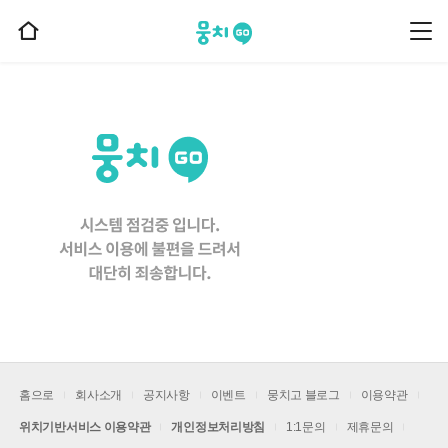
뭉치고
뭉
홈
치
으
고
메
로
뉴
이
동
홈으로
회사소개
공지사항
이벤트
뭉치고 블로그
이용약관
위치기반서비스 이용약관
개인정보처리방침
1:1문의
제휴문의