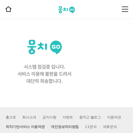
뭉치고
뭉
홈
치
으
고
메
로
뉴
이
동
홈으로
회사소개
공지사항
이벤트
뭉치고 블로그
이용약관
위치기반서비스 이용약관
개인정보처리방침
1:1문의
제휴문의