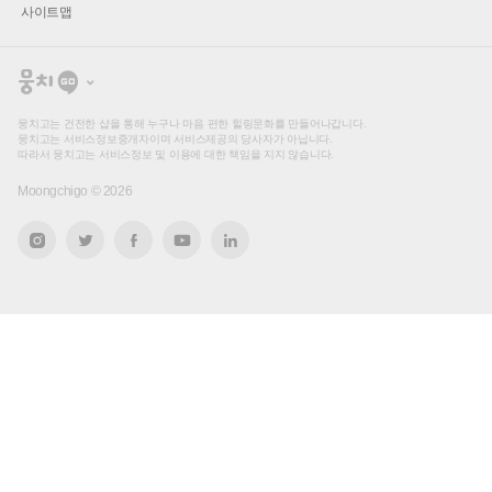
사이트맵
뭉
치
고
뭉치고는 건전한 샵을 통해 누구나 마음 편한 힐링문화를 만들어나갑니다.
뭉치고는 서비스정보중개자이며 서비스제공의 당사자가 아닙니다.
따라서 뭉치고는 서비스정보 및 이용에 대한 책임을 지지 않습니다.
Moongchigo ©
2026