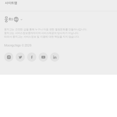
사이트맵
뭉
치
고
뭉치고는 건전한 샵을 통해 누구나 마음 편한 힐링문화를 만들어나갑니다.
뭉치고는 서비스정보중개자이며 서비스제공의 당사자가 아닙니다.
따라서 뭉치고는 서비스정보 및 이용에 대한 책임을 지지 않습니다.
Moongchigo ©
2026