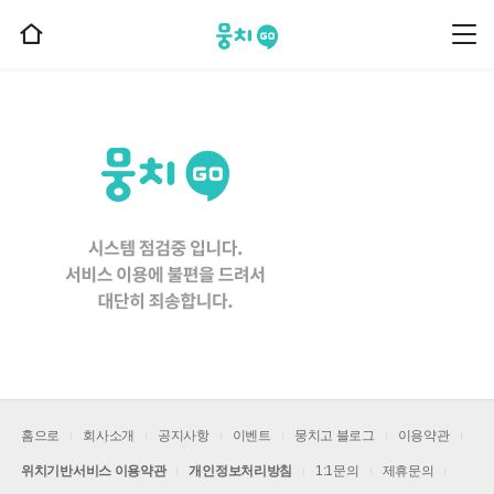
뭉치고
뭉
홈
치
으
고
메
로
뉴
이
동
홈으로
회사소개
공지사항
이벤트
뭉치고 블로그
이용약관
위치기반서비스 이용약관
개인정보처리방침
1:1문의
제휴문의