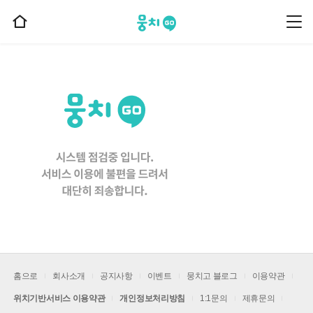
뭉치고
뭉
홈
치
으
고
메
로
뉴
이
동
홈으로
회사소개
공지사항
이벤트
뭉치고 블로그
이용약관
위치기반서비스 이용약관
개인정보처리방침
1:1문의
제휴문의