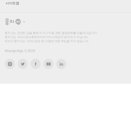
사이트맵
뭉
치
고
뭉치고는 건전한 샵을 통해 누구나 마음 편한 힐링문화를 만들어나갑니다.
뭉치고는 서비스정보중개자이며 서비스제공의 당사자가 아닙니다.
따라서 뭉치고는 서비스정보 및 이용에 대한 책임을 지지 않습니다.
Moongchigo ©
2026