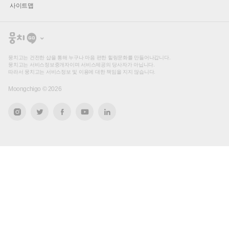
사이트맵
뭉
치
고
뭉치고는 건전한 샵을 통해 누구나 마음 편한 힐링문화를 만들어나갑니다.
뭉치고는 서비스정보중개자이며 서비스제공의 당사자가 아닙니다.
따라서 뭉치고는 서비스정보 및 이용에 대한 책임을 지지 않습니다.
Moongchigo ©
2026