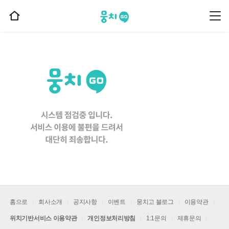
뭉치고
뭉
홈
치
으
고
메
로
뉴
이
동
홈으로
회사소개
공지사항
이벤트
뭉치고 블로그
이용약관
위치기반서비스 이용약관
개인정보처리방침
1:1문의
제휴문의