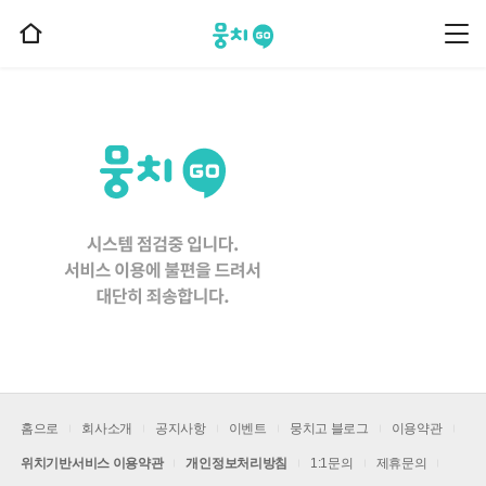
뭉치고
뭉
홈
치
으
고
메
로
뉴
이
동
홈으로
회사소개
공지사항
이벤트
뭉치고 블로그
이용약관
위치기반서비스 이용약관
개인정보처리방침
1:1문의
제휴문의