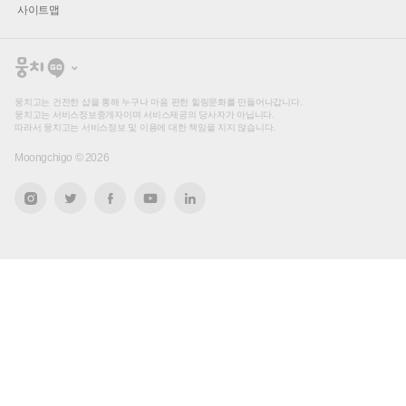
사이트맵
뭉
치
고
뭉치고는 건전한 샵을 통해 누구나 마음 편한 힐링문화를 만들어나갑니다.
뭉치고는 서비스정보중개자이며 서비스제공의 당사자가 아닙니다.
따라서 뭉치고는 서비스정보 및 이용에 대한 책임을 지지 않습니다.
Moongchigo ©
2026