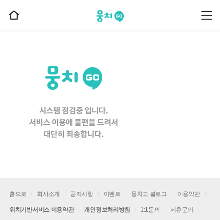
뭉치고
뭉
홈
치
으
고
메
로
뉴
이
동
홈으로
회사소개
공지사항
이벤트
뭉치고 블로그
이용약관
위치기반서비스 이용약관
개인정보처리방침
1:1문의
제휴문의