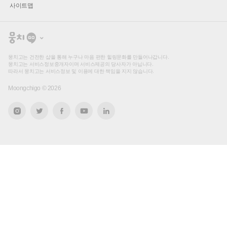
사이트맵
뭉
치
고
뭉치고는 건전한 샵을 통해 누구나 마음 편한 힐링문화를 만들어나갑니다.
뭉치고는 서비스정보중개자이며 서비스제공의 당사자가 아닙니다.
따라서 뭉치고는 서비스정보 및 이용에 대한 책임을 지지 않습니다.
Moongchigo ©
2026