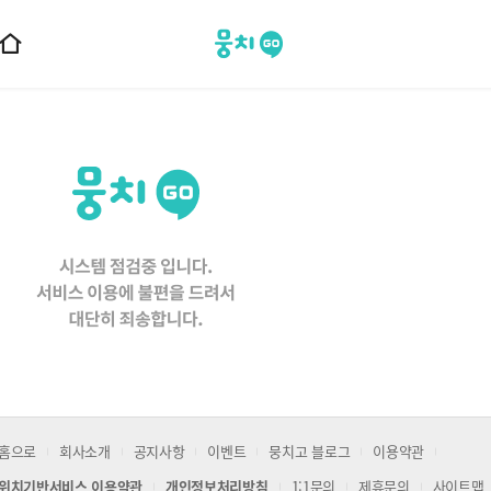
뭉치고
홈
으
로
이
동
홈으로
회사소개
공지사항
이벤트
뭉치고 블로그
이용약관
위치기반서비스 이용약관
개인정보처리방침
1:1문의
제휴문의
사이트맵