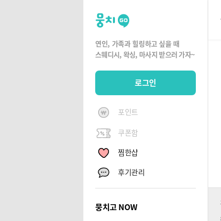
뭉
치
고
연인, 가족과 힐링하고 싶을 때
뭉
스웨디시, 왁싱,
마사지 받으러 가자~
치
G
로그인
O
포인트
쿠폰함
찜한샵
후기관리
뭉치고 NOW