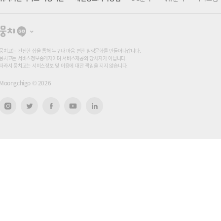
뭉
치
고
뭉치고는 건전한 샵을 통해 누구나 마음 편한 힐링문화를 만들어나갑니다.
뭉치고는 서비스정보중개자이며 서비스제공의 당사자가 아닙니다.
따라서 뭉치고는 서비스정보 및 이용에 대한 책임을 지지 않습니다.
Moongchigo ©
2026