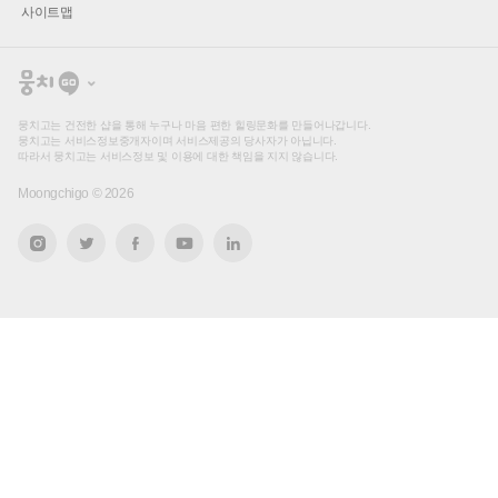
사이트맵
뭉
치
고
뭉치고는 건전한 샵을 통해 누구나 마음 편한 힐링문화를 만들어나갑니다.
뭉치고는 서비스정보중개자이며 서비스제공의 당사자가 아닙니다.
따라서 뭉치고는 서비스정보 및 이용에 대한 책임을 지지 않습니다.
Moongchigo ©
2026