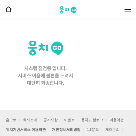
뭉치고
뭉
홈
치
으
고
메
로
뉴
이
동
홈으로
회사소개
공지사항
이벤트
뭉치고 블로그
이용약관
위치기반서비스 이용약관
개인정보처리방침
1:1문의
제휴문의