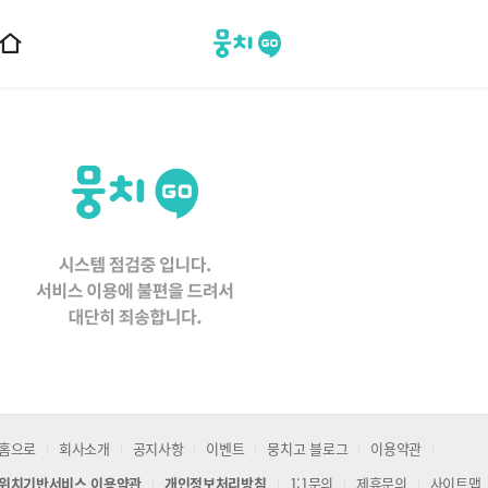
뭉치고
홈
으
로
이
동
홈으로
회사소개
공지사항
이벤트
뭉치고 블로그
이용약관
위치기반서비스 이용약관
개인정보처리방침
1:1문의
제휴문의
사이트맵