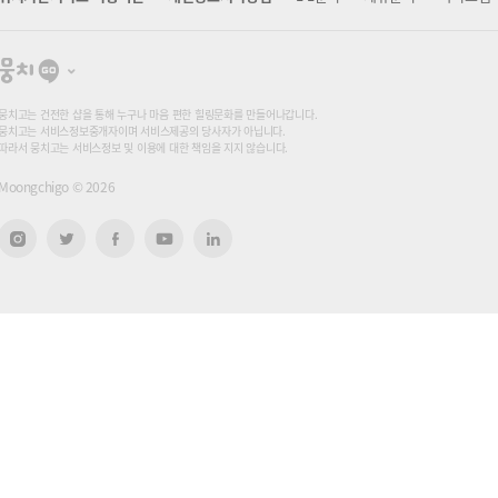
뭉
치
고
뭉치고는 건전한 샵을 통해 누구나 마음 편한 힐링문화를 만들어나갑니다.
뭉치고는 서비스정보중개자이며 서비스제공의 당사자가 아닙니다.
따라서 뭉치고는 서비스정보 및 이용에 대한 책임을 지지 않습니다.
Moongchigo ©
2026