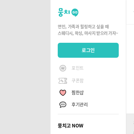
뭉
치
고
연인, 가족과 힐링하고 싶을 때
뭉
스웨디시, 왁싱,
마사지 받으러 가자~
치
G
로그인
O
포인트
쿠폰함
찜한샵
후기관리
뭉치고 NOW