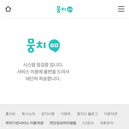
뭉치고
뭉
홈
치
으
고
메
로
뉴
이
동
홈으로
회사소개
공지사항
이벤트
뭉치고 블로그
이용약관
위치기반서비스 이용약관
개인정보처리방침
1:1문의
제휴문의