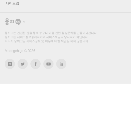
사이트맵
뭉
치
고
뭉치고는 건전한 샵을 통해 누구나 마음 편한 힐링문화를 만들어나갑니다.
뭉치고는 서비스정보중개자이며 서비스제공의 당사자가 아닙니다.
따라서 뭉치고는 서비스정보 및 이용에 대한 책임을 지지 않습니다.
Moongchigo ©
2026