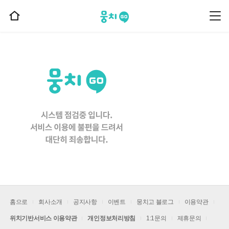
뭉치고
뭉
홈
치
으
고
메
로
뉴
이
동
홈으로
회사소개
공지사항
이벤트
뭉치고 블로그
이용약관
위치기반서비스 이용약관
개인정보처리방침
1:1문의
제휴문의