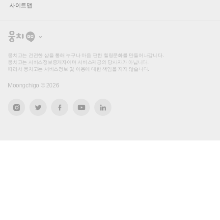
사이트맵
뭉
치
고
뭉치고는 건전한 샵을 통해 누구나 마음 편한 힐링문화를 만들어나갑니다.
뭉치고는 서비스정보중개자이며 서비스제공의 당사자가 아닙니다.
따라서 뭉치고는 서비스정보 및 이용에 대한 책임을 지지 않습니다.
Moongchigo ©
2026