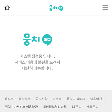
뭉치고
뭉
홈
치
으
고
메
로
뉴
이
동
홈으로
회사소개
공지사항
이벤트
뭉치고 블로그
이용약관
위치기반서비스 이용약관
개인정보처리방침
1:1문의
제휴문의