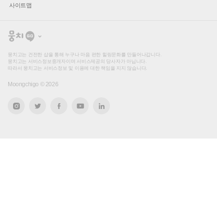
사이트맵
뭉
치
고
뭉치고는 건전한 샵을 통해 누구나 마음 편한 힐링문화를 만들어나갑니다.
뭉치고는 서비스정보중개자이며 서비스제공의 당사자가 아닙니다.
따라서 뭉치고는 서비스정보 및 이용에 대한 책임을 지지 않습니다.
Moongchigo ©
2026