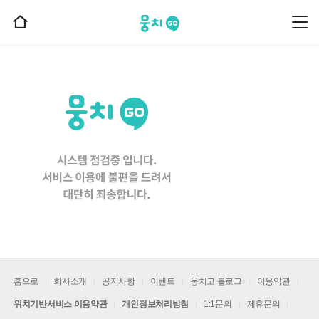
뭉치고
뭉
홈
치
으
고
메
로
뉴
이
동
홈으로
회사소개
공지사항
이벤트
뭉치고 블로그
이용약관
위치기반서비스 이용약관
개인정보처리방침
1:1문의
제휴문의