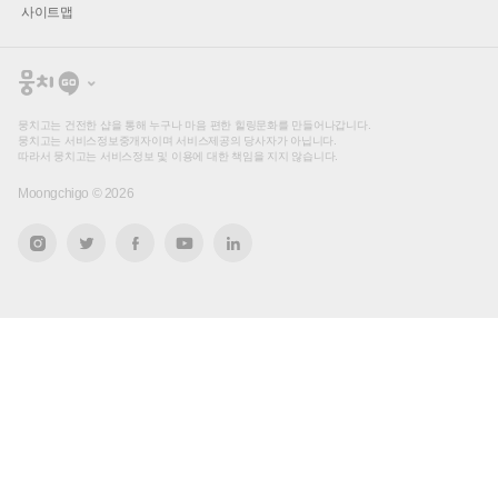
사이트맵
뭉
치
고
뭉치고는 건전한 샵을 통해 누구나 마음 편한 힐링문화를 만들어나갑니다.
뭉치고는 서비스정보중개자이며 서비스제공의 당사자가 아닙니다.
따라서 뭉치고는 서비스정보 및 이용에 대한 책임을 지지 않습니다.
Moongchigo ©
2026