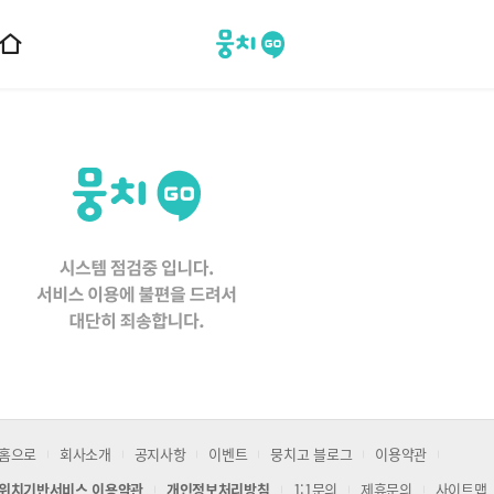
뭉치고
홈
으
로
이
동
홈으로
회사소개
공지사항
이벤트
뭉치고 블로그
이용약관
위치기반서비스 이용약관
개인정보처리방침
1:1문의
제휴문의
사이트맵