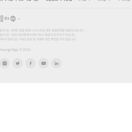
뭉
치
고
뭉치고는 건전한 샵을 통해 누구나 마음 편한 힐링문화를 만들어나갑니다.
뭉치고는 서비스정보중개자이며 서비스제공의 당사자가 아닙니다.
따라서 뭉치고는 서비스정보 및 이용에 대한 책임을 지지 않습니다.
Moongchigo ©
2026