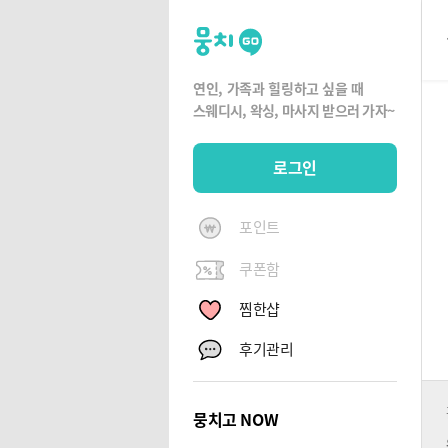
뭉
치
고
연인, 가족과 힐링하고 싶을 때
뭉
스웨디시, 왁싱,
마사지 받으러 가자~
치
G
로그인
O
포인트
쿠폰함
찜한샵
후기관리
뭉치고 NOW