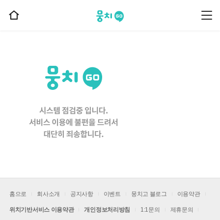
뭉치고
뭉
홈
치
으
고
메
로
뉴
이
동
홈으로
회사소개
공지사항
이벤트
뭉치고 블로그
이용약관
위치기반서비스 이용약관
개인정보처리방침
1:1문의
제휴문의