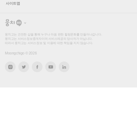
사이트맵
뭉
치
고
뭉치고는 건전한 샵을 통해 누구나 마음 편한 힐링문화를 만들어나갑니다.
뭉치고는 서비스정보중개자이며 서비스제공의 당사자가 아닙니다.
따라서 뭉치고는 서비스정보 및 이용에 대한 책임을 지지 않습니다.
Moongchigo ©
2026