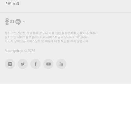
사이트맵
뭉
치
고
뭉치고는 건전한 샵을 통해 누구나 마음 편한 힐링문화를 만들어나갑니다.
뭉치고는 서비스정보중개자이며 서비스제공의 당사자가 아닙니다.
따라서 뭉치고는 서비스정보 및 이용에 대한 책임을 지지 않습니다.
Moongchigo ©
2026