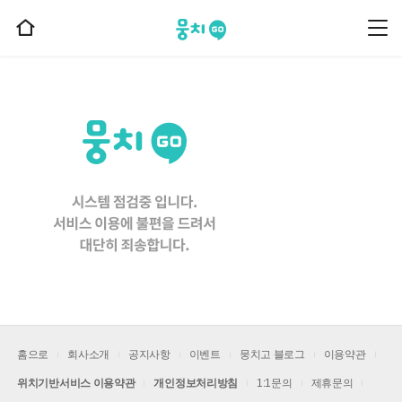
뭉치고
뭉
홈
치
으
고
메
로
뉴
이
동
홈으로
회사소개
공지사항
이벤트
뭉치고 블로그
이용약관
위치기반서비스 이용약관
개인정보처리방침
1:1문의
제휴문의