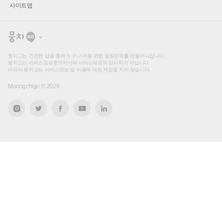
사이트맵
뭉
치
고
뭉치고는 건전한 샵을 통해 누구나 마음 편한 힐링문화를 만들어나갑니다.
뭉치고는 서비스정보중개자이며 서비스제공의 당사자가 아닙니다.
따라서 뭉치고는 서비스정보 및 이용에 대한 책임을 지지 않습니다.
Moongchigo ©
2026