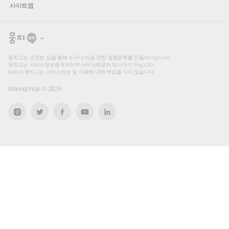
사이트맵
뭉
치
고
뭉치고는 건전한 샵을 통해 누구나 마음 편한 힐링문화를 만들어나갑니다.
뭉치고는 서비스정보중개자이며 서비스제공의 당사자가 아닙니다.
따라서 뭉치고는 서비스정보 및 이용에 대한 책임을 지지 않습니다.
Moongchigo ©
2026