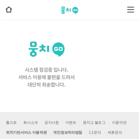
뭉치고
뭉
홈
치
으
고
메
로
뉴
이
동
홈으로
회사소개
공지사항
이벤트
뭉치고 블로그
이용약관
위치기반서비스 이용약관
개인정보처리방침
1:1문의
제휴문의