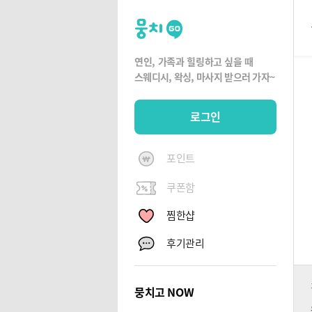
뭉
치
고
연인, 가족과 힐링하고 싶을 때
뭉
스웨디시, 왁싱,
마사지 받으러 가자~
치
G
로그인
O
포인트
쿠폰함
찜한샵
후기관리
뭉치고 NOW