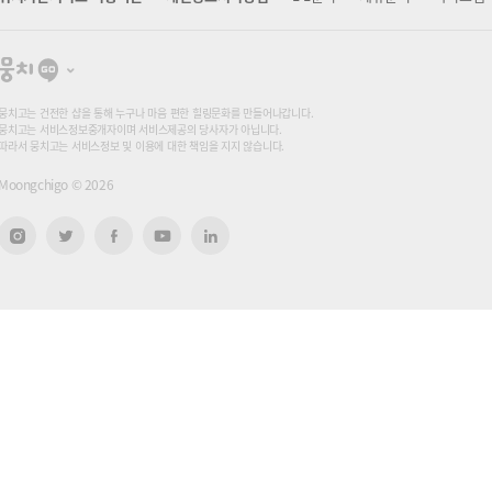
뭉
치
고
뭉치고는 건전한 샵을 통해 누구나 마음 편한 힐링문화를 만들어나갑니다.
뭉치고는 서비스정보중개자이며 서비스제공의 당사자가 아닙니다.
따라서 뭉치고는 서비스정보 및 이용에 대한 책임을 지지 않습니다.
Moongchigo ©
2026