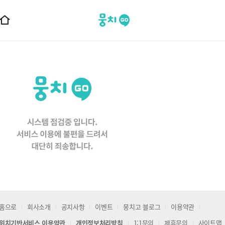
뭉치고
홈
으
로
이
동
홈으로
회사소개
공지사항
이벤트
뭉치고 블로그
이용약관
위치기반서비스 이용약관
개인정보처리방침
1:1문의
제휴문의
사이트맵