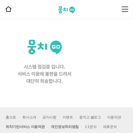
뭉치고
뭉
홈
치
으
고
메
로
뉴
이
동
홈으로
회사소개
공지사항
이벤트
뭉치고 블로그
이용약관
위치기반서비스 이용약관
개인정보처리방침
1:1문의
제휴문의