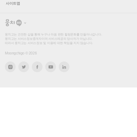
사이트맵
뭉
치
고
뭉치고는 건전한 샵을 통해 누구나 마음 편한 힐링문화를 만들어나갑니다.
뭉치고는 서비스정보중개자이며 서비스제공의 당사자가 아닙니다.
따라서 뭉치고는 서비스정보 및 이용에 대한 책임을 지지 않습니다.
Moongchigo ©
2026