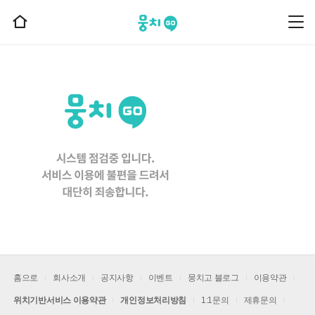
뭉치고
뭉
홈
치
으
고
메
로
뉴
이
동
홈으로
회사소개
공지사항
이벤트
뭉치고 블로그
이용약관
위치기반서비스 이용약관
개인정보처리방침
1:1문의
제휴문의