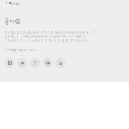
사이트맵
뭉
치
고
뭉치고는 건전한 샵을 통해 누구나 마음 편한 힐링문화를 만들어나갑니다.
뭉치고는 서비스정보중개자이며 서비스제공의 당사자가 아닙니다.
따라서 뭉치고는 서비스정보 및 이용에 대한 책임을 지지 않습니다.
Moongchigo ©
2026