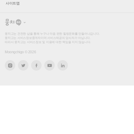
사이트맵
뭉
치
고
뭉치고는 건전한 샵을 통해 누구나 마음 편한 힐링문화를 만들어나갑니다.
뭉치고는 서비스정보중개자이며 서비스제공의 당사자가 아닙니다.
따라서 뭉치고는 서비스정보 및 이용에 대한 책임을 지지 않습니다.
Moongchigo ©
2026