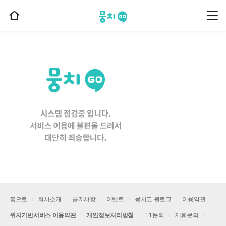
뭉치고
뭉
홈
치
으
고
메
로
뉴
이
동
홈으로
회사소개
공지사항
이벤트
뭉치고 블로그
이용약관
위치기반서비스 이용약관
개인정보처리방침
1:1문의
제휴문의