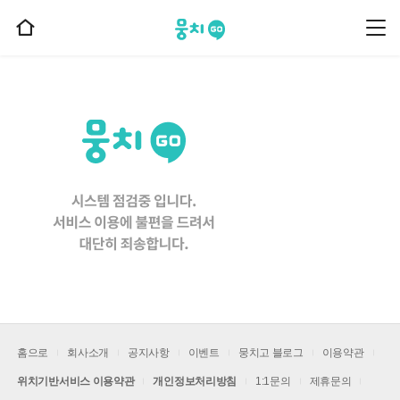
뭉치고
뭉
홈
치
으
고
메
로
뉴
이
동
홈으로
회사소개
공지사항
이벤트
뭉치고 블로그
이용약관
위치기반서비스 이용약관
개인정보처리방침
1:1문의
제휴문의