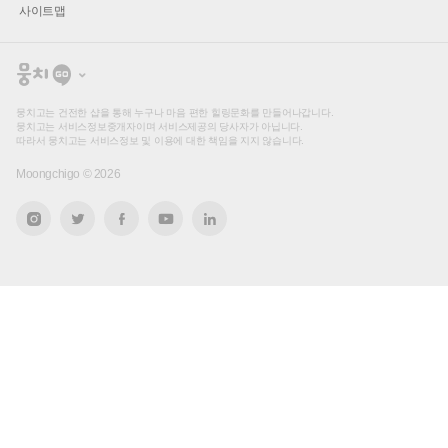
사이트맵
뭉
치
고
뭉치고는 건전한 샵을 통해 누구나 마음 편한 힐링문화를 만들어나갑니다.
뭉치고는 서비스정보중개자이며 서비스제공의 당사자가 아닙니다.
따라서 뭉치고는 서비스정보 및 이용에 대한 책임을 지지 않습니다.
Moongchigo ©
2026