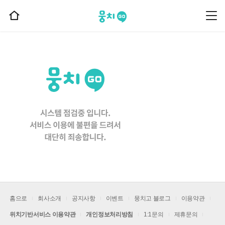
뭉치고
뭉
홈
치
으
고
메
로
뉴
이
동
홈으로
회사소개
공지사항
이벤트
뭉치고 블로그
이용약관
위치기반서비스 이용약관
개인정보처리방침
1:1문의
제휴문의