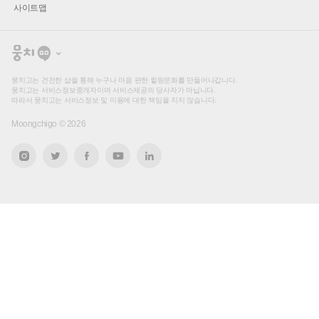
사이트맵
뭉
치
고
뭉치고는 건전한 샵을 통해 누구나 마음 편한 힐링문화를 만들어나갑니다.
뭉치고는 서비스정보중개자이며 서비스제공의 당사자가 아닙니다.
따라서 뭉치고는 서비스정보 및 이용에 대한 책임을 지지 않습니다.
Moongchigo ©
2026