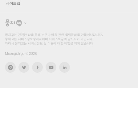
사이트맵
뭉
치
고
뭉치고는 건전한 샵을 통해 누구나 마음 편한 힐링문화를 만들어나갑니다.
뭉치고는 서비스정보중개자이며 서비스제공의 당사자가 아닙니다.
따라서 뭉치고는 서비스정보 및 이용에 대한 책임을 지지 않습니다.
Moongchigo ©
2026