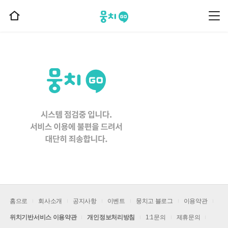
뭉치고
뭉
홈
치
으
고
메
로
뉴
이
동
홈으로
회사소개
공지사항
이벤트
뭉치고 블로그
이용약관
위치기반서비스 이용약관
개인정보처리방침
1:1문의
제휴문의