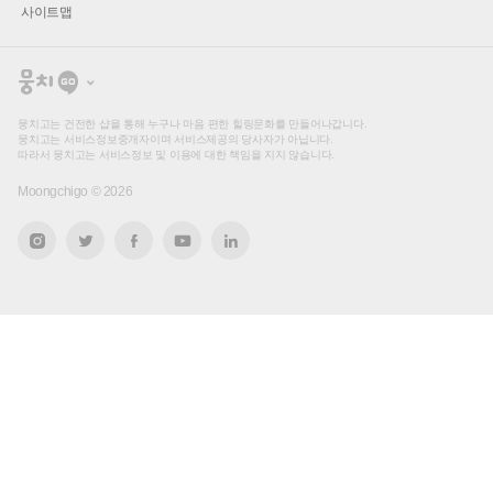
사이트맵
뭉
치
고
뭉치고는 건전한 샵을 통해 누구나 마음 편한 힐링문화를 만들어나갑니다.
뭉치고는 서비스정보중개자이며 서비스제공의 당사자가 아닙니다.
따라서 뭉치고는 서비스정보 및 이용에 대한 책임을 지지 않습니다.
Moongchigo ©
2026