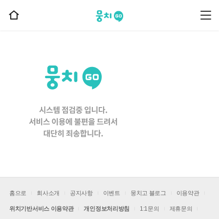
뭉치고
뭉
홈
치
으
고
메
로
뉴
이
동
홈으로
회사소개
공지사항
이벤트
뭉치고 블로그
이용약관
위치기반서비스 이용약관
개인정보처리방침
1:1문의
제휴문의