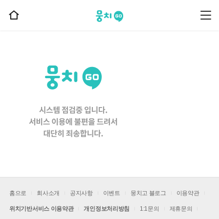
뭉치고
뭉
홈
치
으
고
메
로
뉴
이
동
홈으로
회사소개
공지사항
이벤트
뭉치고 블로그
이용약관
위치기반서비스 이용약관
개인정보처리방침
1:1문의
제휴문의