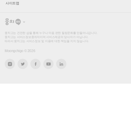
사이트맵
뭉
치
고
뭉치고는 건전한 샵을 통해 누구나 마음 편한 힐링문화를 만들어나갑니다.
뭉치고는 서비스정보중개자이며 서비스제공의 당사자가 아닙니다.
따라서 뭉치고는 서비스정보 및 이용에 대한 책임을 지지 않습니다.
Moongchigo ©
2026