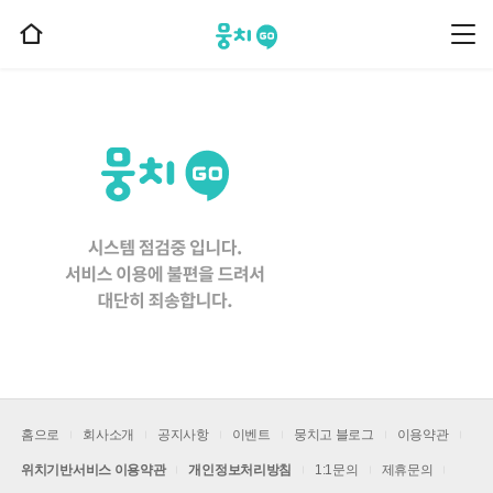
뭉치고
뭉
홈
치
으
고
메
로
뉴
이
동
홈으로
회사소개
공지사항
이벤트
뭉치고 블로그
이용약관
위치기반서비스 이용약관
개인정보처리방침
1:1문의
제휴문의