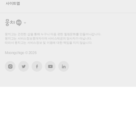
사이트맵
뭉
치
고
뭉치고는 건전한 샵을 통해 누구나 마음 편한 힐링문화를 만들어나갑니다.
뭉치고는 서비스정보중개자이며 서비스제공의 당사자가 아닙니다.
따라서 뭉치고는 서비스정보 및 이용에 대한 책임을 지지 않습니다.
Moongchigo ©
2026