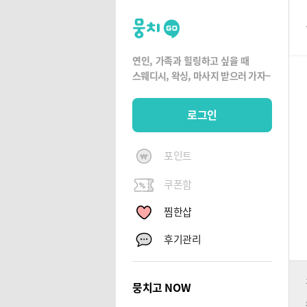
뭉
치
고
연인, 가족과 힐링하고 싶을 때
뭉
스웨디시, 왁싱,
마사지 받으러 가자~
치
G
로그인
O
포인트
쿠폰함
찜한샵
후기관리
뭉치고 NOW