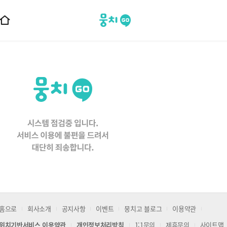
뭉치고
홈
으
로
이
동
홈으로
회사소개
공지사항
이벤트
뭉치고 블로그
이용약관
위치기반서비스 이용약관
개인정보처리방침
1:1문의
제휴문의
사이트맵