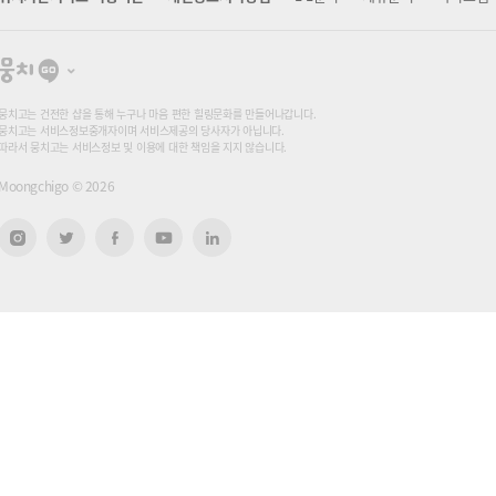
뭉
치
고
뭉치고는 건전한 샵을 통해 누구나 마음 편한 힐링문화를 만들어나갑니다.
뭉치고는 서비스정보중개자이며 서비스제공의 당사자가 아닙니다.
따라서 뭉치고는 서비스정보 및 이용에 대한 책임을 지지 않습니다.
Moongchigo ©
2026