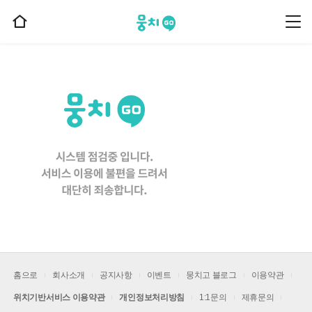
뭉치고
뭉
홈
치
으
고
메
로
뉴
이
동
홈으로
회사소개
공지사항
이벤트
뭉치고 블로그
이용약관
위치기반서비스 이용약관
개인정보처리방침
1:1문의
제휴문의