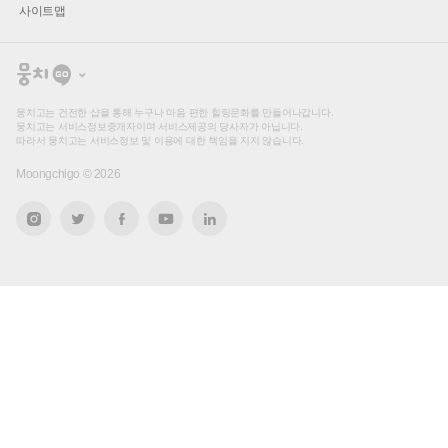
사이트맵
뭉
치
고
뭉치고는 건전한 샵을 통해 누구나 마음 편한 힐링문화를 만들어나갑니다.
뭉치고는 서비스정보중개자이며 서비스제공의 당사자가 아닙니다.
따라서 뭉치고는 서비스정보 및 이용에 대한 책임을 지지 않습니다.
Moongchigo ©
2026