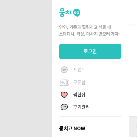
뭉
치
고
연인, 가족과 힐링하고 싶을 때
뭉
스웨디시, 왁싱,
마사지 받으러 가자~
치
G
로그인
O
포인트
쿠폰함
찜한샵
후기관리
뭉치고 NOW