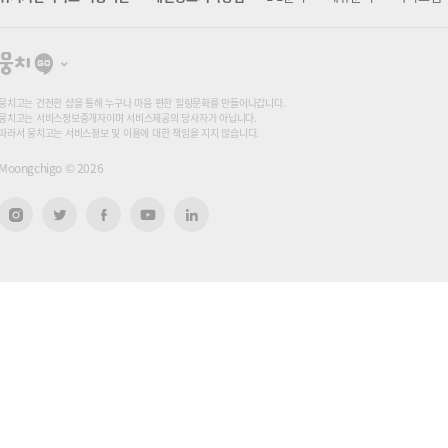
뭉
치
고
뭉치고는 건전한 샵을 통해 누구나 마음 편한 힐링문화를 만들어나갑니다.
뭉치고는 서비스정보중개자이며 서비스제공의 당사자가 아닙니다.
따라서 뭉치고는 서비스정보 및 이용에 대한 책임을 지지 않습니다.
Moongchigo ©
2026