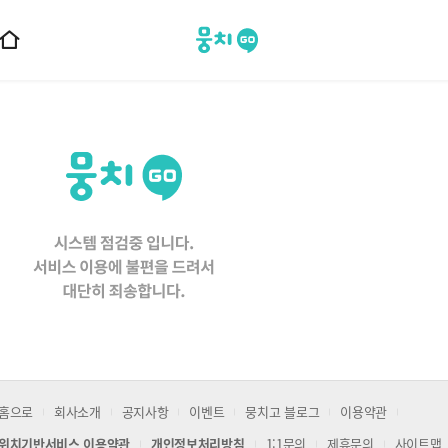
뭉치고
홈
으
로
이
동
홈으로
회사소개
공지사항
이벤트
뭉치고 블로그
이용약관
위치기반서비스 이용약관
개인정보처리방침
1:1문의
제휴문의
사이트맵