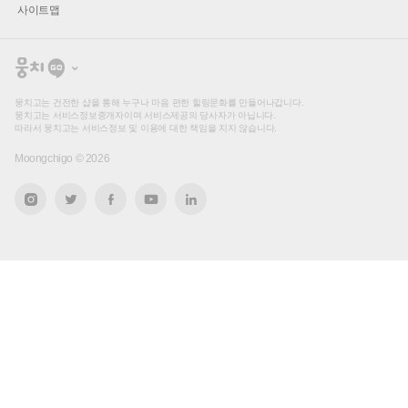
사이트맵
뭉
치
고
뭉치고는 건전한 샵을 통해 누구나 마음 편한 힐링문화를 만들어나갑니다.
뭉치고는 서비스정보중개자이며 서비스제공의 당사자가 아닙니다.
따라서 뭉치고는 서비스정보 및 이용에 대한 책임을 지지 않습니다.
Moongchigo ©
2026