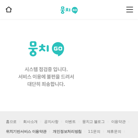
뭉치고
뭉
홈
치
으
고
메
로
뉴
이
동
홈으로
회사소개
공지사항
이벤트
뭉치고 블로그
이용약관
위치기반서비스 이용약관
개인정보처리방침
1:1문의
제휴문의