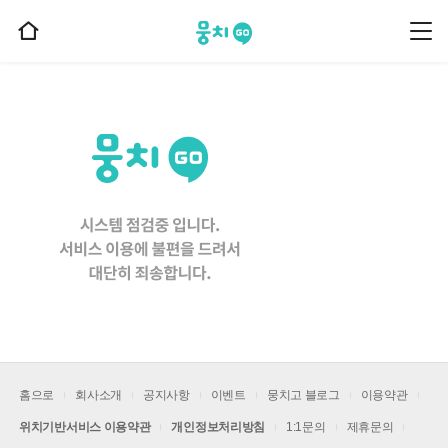
뭉치고
뭉
홈
치
으
고
메
로
뉴
이
동
홈으로
회사소개
공지사항
이벤트
뭉치고 블로그
이용약관
위치기반서비스 이용약관
개인정보처리방침
1:1문의
제휴문의