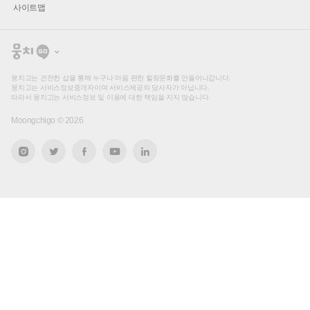
사이트맵
뭉
치
고
뭉치고는 건전한 샵을 통해 누구나 마음 편한 힐링문화를 만들어나갑니다.
뭉치고는 서비스정보중개자이며 서비스제공의 당사자가 아닙니다.
따라서 뭉치고는 서비스정보 및 이용에 대한 책임을 지지 않습니다.
Moongchigo ©
2026