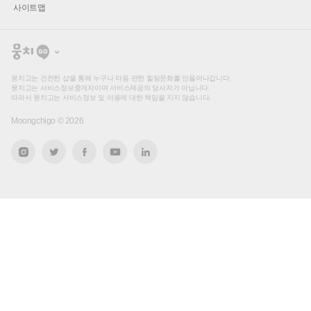
사이트맵
뭉
치
고
뭉치고는 건전한 샵을 통해 누구나 마음 편한 힐링문화를 만들어나갑니다.
뭉치고는 서비스정보중개자이며 서비스제공의 당사자가 아닙니다.
따라서 뭉치고는 서비스정보 및 이용에 대한 책임을 지지 않습니다.
Moongchigo ©
2026