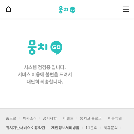
뭉치고
뭉
홈
치
으
고
메
로
뉴
이
동
홈으로
회사소개
공지사항
이벤트
뭉치고 블로그
이용약관
위치기반서비스 이용약관
개인정보처리방침
1:1문의
제휴문의